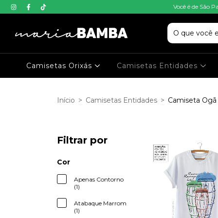
Você é de São P
Camisetas Orixás
Camisetas Entidades
Início
>
Camisetas Entidades
>
Camiseta Ogã
Filtrar por
Cor
Apenas Contorno
(1)
Atabaque Marrom
(1)