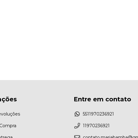
ações
Entre em contato
evoluções
5511970236921
 Compra
11970236921
ntrega
contato.mariabamba@gm