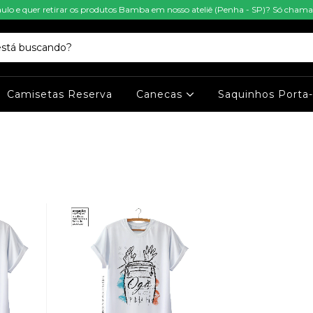
aulo e quer retirar os produtos Bamba em nosso ateliê (Penha - SP)? Só cha
Camisetas Reserva
Canecas
Saquinhos Porta