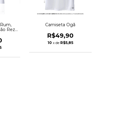
 Rum,
Camiseta Ogã
ção Reza
R$49,90
0
10
x de
R$5,85
5