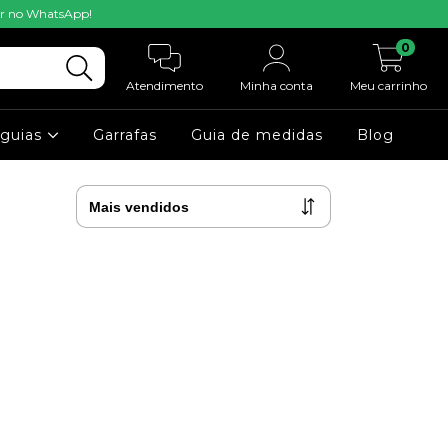
mar no WhatsApp!
0
Atendimento
Minha conta
Meu carrinho
-guias
Garrafas
Guia de medidas
Blog