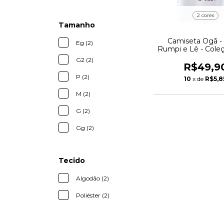
2 cores
Tamanho
Camiseta Ogã -
Eg (2)
Rumpi e Lê - Cole
em Ponto
G2 (2)
R$49,9
P (2)
10
x de
R$5,8
M (2)
G (2)
Gg (2)
Tecido
Algodão (2)
Poliéster (2)