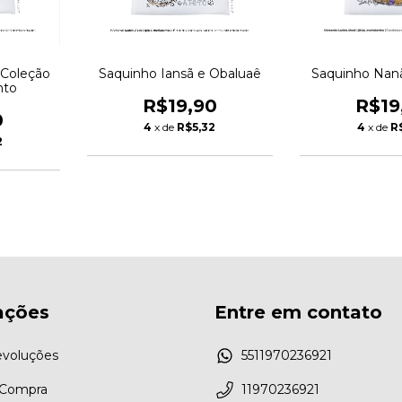
 Coleção
Saquinho Iansã e Obaluaê
Saquinho Nan
nto
R$19,90
R$19
0
4
x de
R$5,32
4
x de
R
2
ações
Entre em contato
evoluções
5511970236921
 Compra
11970236921