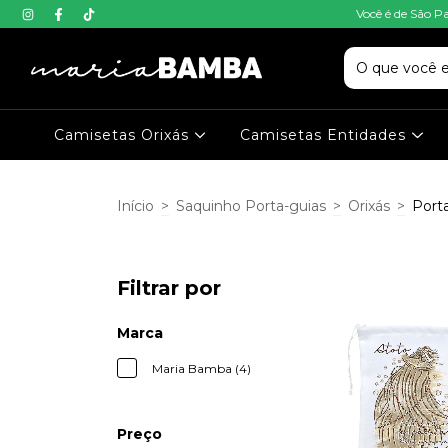
Você é de São P
Camisetas Orixás
Camisetas Entidades
Início
>
Saquinho Porta-guias
>
Orixás
>
Port
Filtrar por
Marca
Maria Bamba (4)
Preço