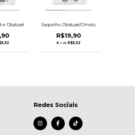
ã e Obaluaê
Saquinho Obaluaê/Omolu
,90
R$19,90
$5,32
4
x de
R$5,32
Redes Sociais