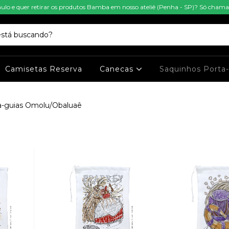
aulo e quer retirar os produtos Bamba em nosso ateliê (Penha - SP)? Só cha
Camisetas Reserva
Canecas
Saquinhos Porta
a-guias Omolu/Obaluaê