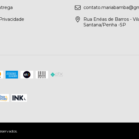
ntrega
contato.mariabamba@gm
 Privacidade
Rua Enéas de Barros - Vil
Santana/Penha -SP
eservados.