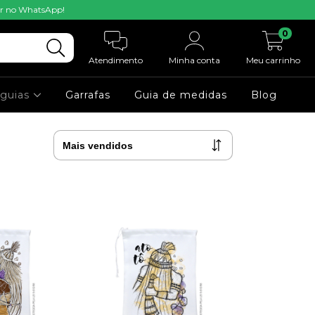
mar no WhatsApp!
0
Atendimento
Minha conta
Meu carrinho
-guias
Garrafas
Guia de medidas
Blog