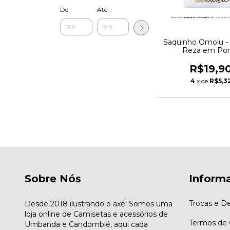
De
Até
Saquinho Omolu -
Reza em Po
R$19,9
4
x de
R$5,3
Sobre Nós
Inform
Trocas e D
Desde 2018 ilustrando o axé! Somos uma
loja online de Camisetas e acessórios de
Termos de
Umbanda e Candomblé, aqui cada